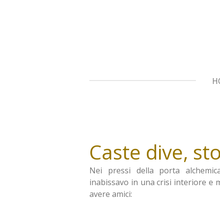
Vai
al
contenuto
principale
H
Caste dive, st
Nei pressi della porta alchem
inabissavo in una crisi interiore e 
avere amici: